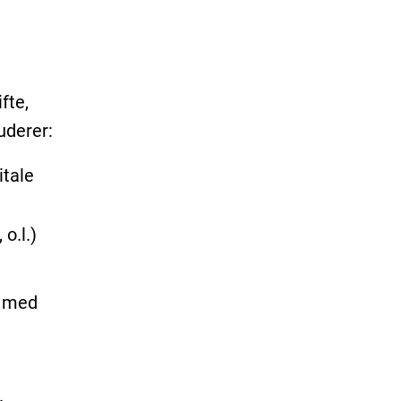
fte,
uderer:
itale
 o.l.)
e med
.