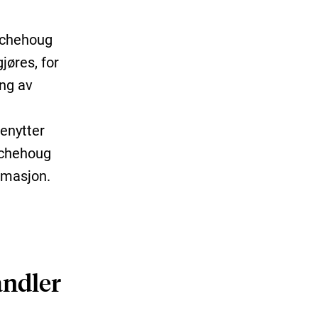
Aschehoug
jøres, for
ing av
enytter
schehoug
rmasjon.
andler