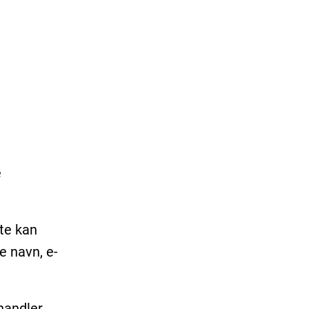
e
kte kan
e navn, e-
ehandler