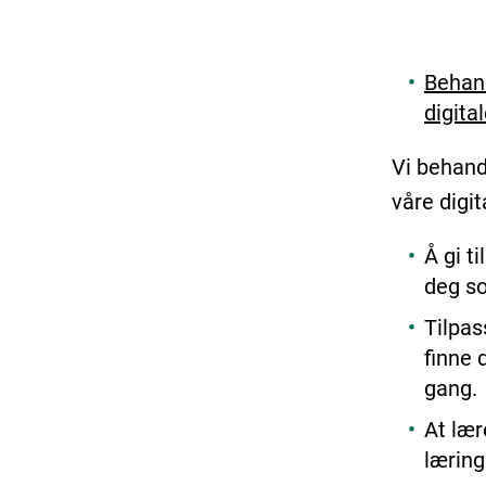
Behand
digita
Vi behand
våre digit
Å gi t
deg so
Tilpas
finne 
gang.
At lær
læring