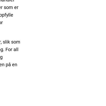
er som er
ppfylle
or
, slik som
g. For all
ig
ten på en