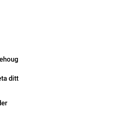
hehoug
ta ditt
der