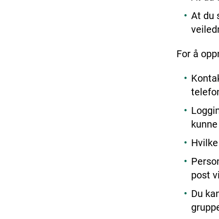
At du 
veiled
For å opp
Kontak
telefo
Loggin
kunne 
Hvilke
Person
post vi
Du kan
gruppe