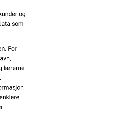
 kunder og
sdata som
en. For
avn,
og lærerne
.
formasjon
 enklere
er