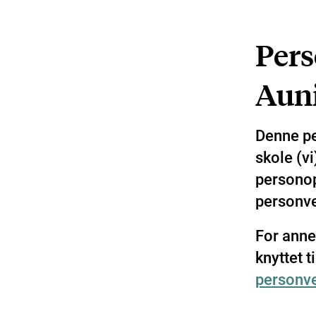
Pers
Aun
Denne p
skole (v
personopp
personve
For anne
knyttet t
personve