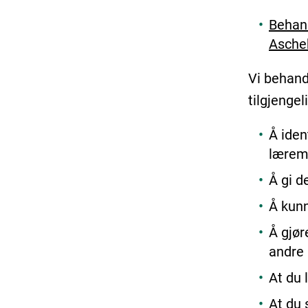
Behand
Ascheh
Vi behand
tilgjenge
Å iden
læremi
Å gi d
Å kunn
Å gjø
andre 
At du 
At du 