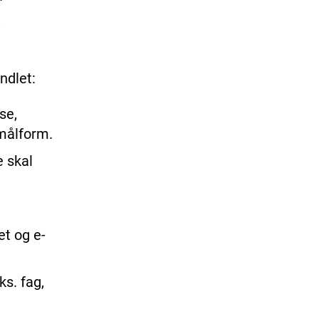
,
ndlet:
se,
 målform.
e skal
et og e-
ks. fag,