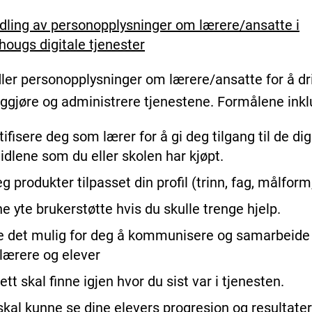
ling av personopplysninger om lærere/ansatte i
ougs digitale tjenester
ler personopplysninger om lærere/ansatte for å dri
liggjøre og administrere tjenestene. Formålene inkl
tifisere deg som lærer for å gi deg tilgang til de dig
dlene som du eller skolen har kjøpt.
eg produkter tilpasset din profil (trinn, fag, målform,
e yte brukerstøtte hvis du skulle trenge hjelp.
re det mulig for deg å kommunisere og samarbeid
lærere og elever
lett skal finne igjen hvor du sist var i tjenesten.
skal kunne se dine elevers progresjon og resultater