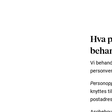
Hva p
behan
Vi behand
personver
Personopp
knyttes ti
postadres
Aschehoug