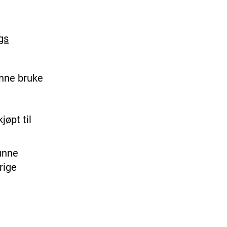
gs
unne bruke
jøpt til
kunne
rige