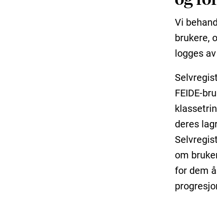
Vi behand
brukere, 
logges av
Selvregist
FEIDE-bru
klassetrin
deres lagr
Selvregis
om brukere
for dem å 
progresjo