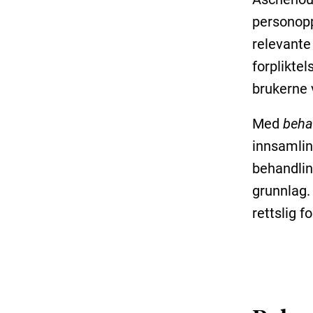
personopp
relevante
forpliktel
brukerne v
Med
beha
innsamling
behandlin
grunnlag.
rettslig f