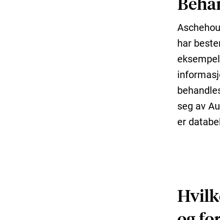
Behan
Aschehoug
har beste
eksempel 
informasj
behandles
seg av Au
er databe
Hvilk
og fo